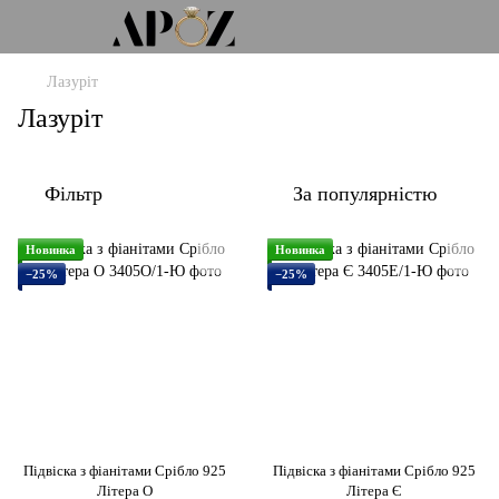
Лазуріт
Лазуріт
Фільтр
За популярністю
Новинка
Новинка
−25%
−25%
Підвіска з фіанітами Срібло 925
Підвіска з фіанітами Срібло 925
Літера О
Літера Є