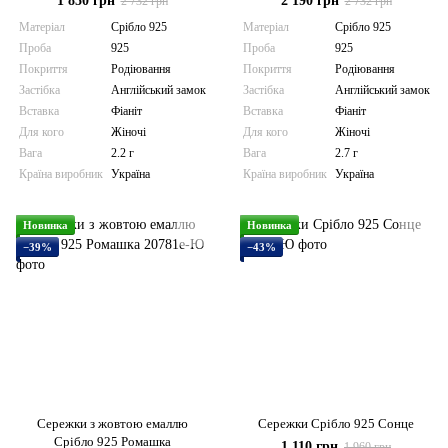
1 850 грн
2 190 грн
2 732 грн
2 732 грн
Матеріал
Срібло 925
Матеріал
Срібло 925
Проба
925
Проба
925
Покриття
Родіювання
Покриття
Родіювання
Застібка
Англійський замок
Застібка
Англійський замок
Вставка
Фіаніт
Вставка
Фіаніт
Для кого
Жіночі
Для кого
Жіночі
Вага
2.2 г
Вага
2.7 г
Країна виробник
Україна
Країна виробник
Україна
Новинка
Новинка
−39%
−43%
Сережки з жовтою емаллю
Сережки Срібло 925 Сонце
Срібло 925 Ромашка
1 110 грн
1 960 грн