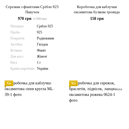
Сережки з фіанітами Срібло 925
Коробочка для каблучки
Павучок
оксамитова бузкова троянда
970 грн
150 грн
1 590 грн
Матеріал
Срібло 925
Проба
925
Покриття
Родіювання
Застібка
Гвіздок
Вставка
Фіаніт
Для кого
Жіночі
Вага
1 г
Країна виробник
Україна
Хіт
Хіт