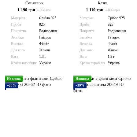
Соняшник
Казка
1 190 грн
1 110 грн
1 930 грн
1 890 грн
Матеріал
Срібло 925
Матеріал
Срібло 925
Проба
925
Проба
925
Покриття
Родіювання
Покриття
Родіювання
Застібка
Гвіздок
Застібка
Гвіздок
Вставка
Фіаніт
Вставка
Фіаніт
Для кого
Жіночі
Для кого
Жіночі
Вага
1.3 г
Вага
1.2 г
Країна виробник
Україна
Країна виробник
Україна
Новинка
Новинка
−25%
−39%