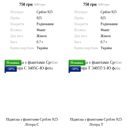
750 грн
750 грн
999 грн
999 грн
Матеріал
Срібло 925
Матеріал
Срібло 925
Проба
925
Проба
925
Покриття
Родіювання
Покриття
Родіювання
Вставка
Фіаніт
Вставка
Фіаніт
Для кого
Жіночі
Для кого
Жіночі
Вага
0.7 г
Вага
0.7 г
Країна виробник
Україна
Країна виробник
Україна
Новинка
Новинка
−19%
−19%
Підвіска з фіанітами Срібло 925
Підвіска з фіанітами Срібло 925
Літера С
Літера Т