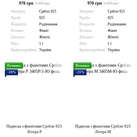
970 грн
970 грн
1 199 грн
1 199 грн
Матеріал
Срібло 925
Матеріал
Срібло 925
Проба
925
Проба
925
Покриття
Родіювання
Покриття
Родіювання
Вставка
Фіаніт
Вставка
Фіаніт
Для кого
Жіночі
Для кого
Жіночі
Вага
1 г
Вага
1 г
Країна виробник
Україна
Країна виробник
Україна
Новинка
Новинка
−19%
−21%
Підвіска з фіанітами Срібло 925
Підвіска з фіанітами Срібло 925
Літера Р
Літера М