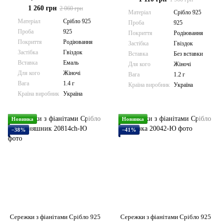
1 260 грн
2 060 грн
Матеріал
Срібло 925
Матеріал
Срібло 925
Проба
925
Проба
925
Покриття
Родіювання
Покриття
Родіювання
Застібка
Гвіздок
Застібка
Гвіздок
Вставка
Без вставки
Вставка
Емаль
Для кого
Жіночі
Для кого
Жіночі
Вага
1.2 г
Вага
1.4 г
Країна виробник
Україна
Країна виробник
Україна
Новинка
Новинка
−38%
−41%
Сережки з фіанітами Срібло 925
Сережки з фіанітами Срібло 925