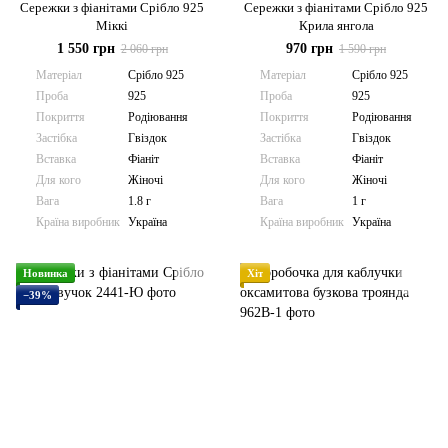
Сережки з фіанітами Срібло 925
Сережки з фіанітами Срібло 925
Міккі
Крила янгола
1 550 грн
970 грн
2 060 грн
1 590 грн
Матеріал
Срібло 925
Матеріал
Срібло 925
Проба
925
Проба
925
Покриття
Родіювання
Покриття
Родіювання
Застібка
Гвіздок
Застібка
Гвіздок
Вставка
Фіаніт
Вставка
Фіаніт
Для кого
Жіночі
Для кого
Жіночі
Вага
1.8 г
Вага
1 г
Країна виробник
Україна
Країна виробник
Україна
Новинка
Хіт
−39%