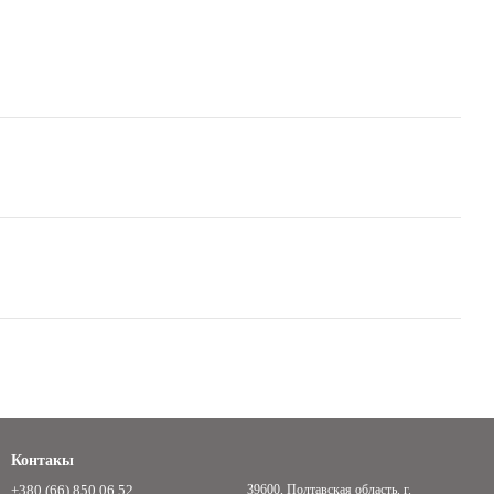
Контакы
+380 (66) 850 06 52
39600, Полтавская область, г.