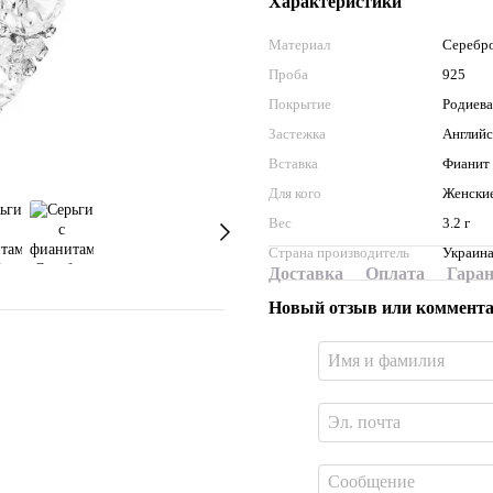
Характеристики
Материал
Серебр
Проба
925
Покрытие
Родиев
Застежка
Английс
Вставка
Фианит
Для кого
Женски
Вес
3.2 г
Страна производитель
Украин
Доставка
Оплата
Гара
Новый отзыв или коммент