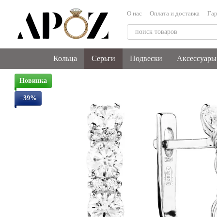
Перейти к основному контенту
О нас
Оплата и доставка
Гар
Блог
Контакты
Кольца
Серьги
Подвески
Аксессуары
Новинка
−39%