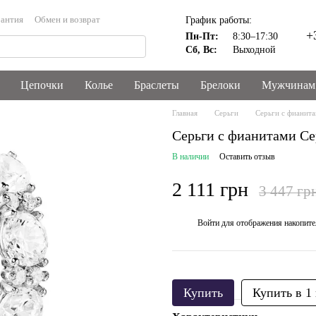
антия
Обмен и возврат
График работы:
+
Пн-Пт:
8:30–17:30
Сб, Вс:
Выходной
Цепочки
Колье
Браслеты
Брелоки
Мужчинам
Главная
Серьги
Серьги с фианит
Серьги с фианитами С
В наличии
Оставить отзыв
2 111 грн
3 447 гр
Войти
для отображения накопите
%
Купить
Купить в 1