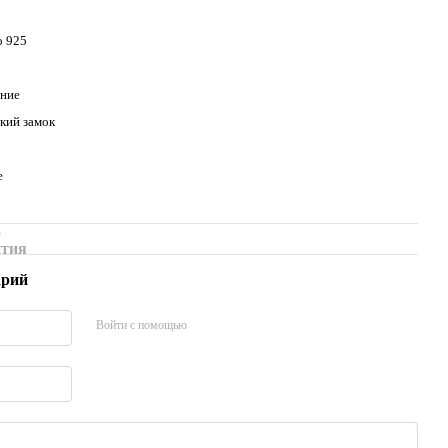
о 925
ание
кий замок
е
а
нтия
арий
Войти с помощью