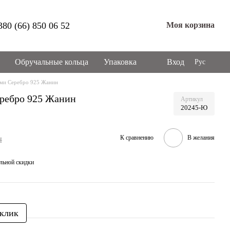
380 (66) 850 06 52
Моя корзина
Обручальные кольца
Упаковка
Вход
Рус
ами Серебро 925 Жанин
еребро 925 Жанин
Артикул
20245-Ю
н
К сравнению
В желания
льной скидки
 клик