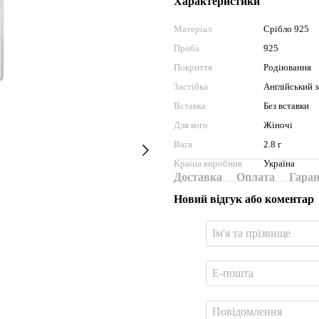
Характеристики
Матеріал
Срібло 925
Проба
925
Покриття
Родіювання
Застібка
Англійський 
Вставка
Без вставки
Для кого
Жіночі
Вага
2.8 г
Країна виробник
Україна
Доставка
Оплата
Гаран
Новий відгук або коментар