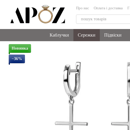
Перейти до основного контенту
Про нас
Оплата і доставка
Г
Обмін та повернення
Блог
Каблучки
Сережки
Підвіски
Новинка
−36%