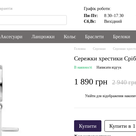
арантія
Графік роботи:
Контакти
Пн-Пт:
8:30–17:30
Сб,Вс:
Вихідний
Аксесуари
Ланцюжки
Кольє
Браслети
Брелоки
Головна
Сережки
Сережки хрести
Сережки хрестики Сріб
В наявності
Написати відгук
1 890 грн
2 940 гр
Увійти
для відображення накопи
%
Купити
Купити в 1