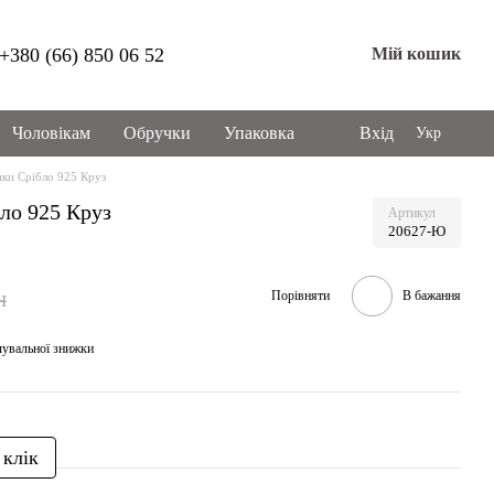
+380 (66) 850 06 52
Мій кошик
Чоловікам
Обручки
Упаковка
Вхід
Укр
ки Срібло 925 Круз
ло 925 Круз
Артикул
20627-Ю
н
Порівняти
В бажання
чувальної знижки
 клік